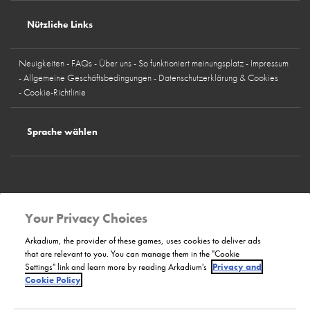
Nützliche Links
Neuigkeiten
FAQs
Über uns
So funktioniert meinungsplatz
Impressum
Allgemeine Geschäftsbedingungen
Datenschutzerklärung & Cookies
Cookie-Richtlinie
Sprache wählen
Deutschland
Österreich
Schweiz
Spanien
Frankreich
Italien
Großbritannien
Belgien
Norwegen
Schweden
Finnland
Dänemark
Your Privacy Choices
Unsere Website
Arkadium, the provider of these games, uses cookies to deliver ads
that are relevant to you. You can manage them in the "Cookie
Settings" link and learn more by reading Arkadium's
Privacy and
Bilendi
Cookie Policy